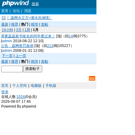
搜索
首页
|
论坛
|
消息
〖蕊网水立方≈灌水也倾情〗
最新
|
推荐
|
热门
|
精华
|
发帖
24小时
|
3天
|
1周
|
1月
需要蕊蕊新书签名的同学看过来！
[顶]（回
14
/阅3775）
[
admin
2018-08-22 12:10]
公告：蕊网奖罚条例
[顶]（回
213
/阅105227）
[
admin
2008-01-31 12:08]
下一页
|
上一页
最新
|
推荐
|
热门
|
精华
|
发帖
top
首页
|
个人空间
|
电脑版
|
手机版
登录
在线人数:
1016
(0会员)
2026-08-07 17:46
Powered By phpwind