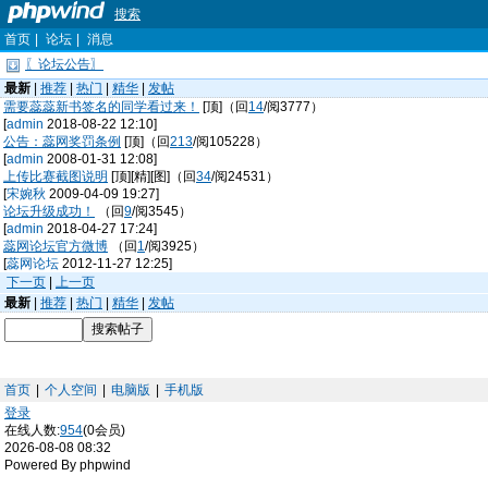
搜索
首页
|
论坛
|
消息
〖论坛公告〗
最新
|
推荐
|
热门
|
精华
|
发帖
需要蕊蕊新书签名的同学看过来！
[顶]（回
14
/阅3777）
[
admin
2018-08-22 12:10]
公告：蕊网奖罚条例
[顶]（回
213
/阅105228）
[
admin
2008-01-31 12:08]
上传比赛截图说明
[顶][精][图]（回
34
/阅24531）
[
宋婉秋
2009-04-09 19:27]
论坛升级成功！
（回
9
/阅3545）
[
admin
2018-04-27 17:24]
蕊网论坛官方微博
（回
1
/阅3925）
[
蕊网论坛
2012-11-27 12:25]
下一页
|
上一页
最新
|
推荐
|
热门
|
精华
|
发帖
首页
|
个人空间
|
电脑版
|
手机版
登录
在线人数:
954
(0会员)
2026-08-08 08:32
Powered By phpwind