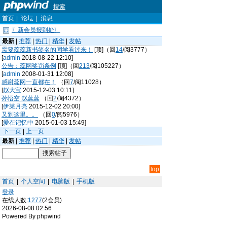
搜索
首页
|
论坛
|
消息
〖新会员报到处〗
最新
|
推荐
|
热门
|
精华
|
发帖
需要蕊蕊新书签名的同学看过来！
[顶]（回
14
/阅3777）
[
admin
2018-08-22 12:10]
公告：蕊网奖罚条例
[顶]（回
213
/阅105227）
[
admin
2008-01-31 12:08]
感谢蕊网一直都在！
（回
7
/阅11028）
[
赵大宝
2015-12-03 10:11]
孙悟空 赵蕊蕊
（回
2
/阅4372）
[
伊莱月亮
2015-12-02 20:00]
又到这里。。
（回
0
/阅5976）
[
爱在记忆中
2015-01-03 15:49]
下一页
|
上一页
最新
|
推荐
|
热门
|
精华
|
发帖
top
首页
|
个人空间
|
电脑版
|
手机版
登录
在线人数:
1277
(2会员)
2026-08-08 02:56
Powered By phpwind