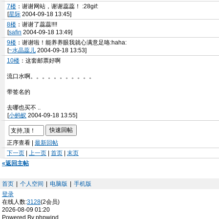
7楼
：谢谢网站，谢谢蕊蕊！ :28gif:
[
星际
2004-09-18 13:45]
8楼
：谢谢了蕊蕊!!!!
[
safin
2004-09-18 13:49]
9楼
：谢谢啦！能养养眼我就心满意足咯:haha:
[
~水晶蕊儿
2004-09-18 13:53]
10楼
：这套邮票好啊
流口水啊。。。。。。。。。。。
带签名的
去哪也买不 ..
[
小蚂蚁
2004-09-18 13:55]
正序查看 |
最新回帖
下一页
|
上一页
|
首页
|
末页
«返回主帖
首页
|
个人空间
|
电脑版
|
手机版
登录
在线人数:
3128
(2会员)
2026-08-09 01:20
Powered By phpwind