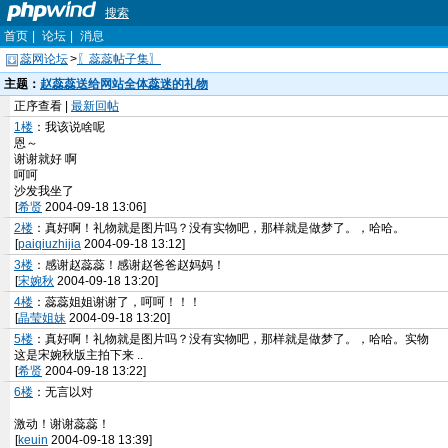
搜索
首页
|
论坛
|
消息
蕊网论坛
>
〖蕊蕊帖子集〗
主题：
赵蕊蕊送给网站全体蕊迷的礼物
正序查看 |
最新回帖
1楼
：我该说啥呢
恩～
谢谢就好 啊
呵呵
沙发我坐了
[
希贤
2004-09-18 13:06]
2楼
：真好啊！礼物就是图片吗？没有实物吧，那样就是做梦了。，哈哈。
[
paiqiuzhijia
2004-09-18 13:12]
3楼
：感谢赵蕊蕊！感谢赵爸爸赵妈妈！
[
宋婉秋
2004-09-18 13:20]
4楼
：蕊蕊姐姐谢谢了，呵呵！！！
[
晶莹姐妹
2004-09-18 13:20]
5楼
：真好啊！礼物就是图片吗？没有实物吧，那样就是做梦了。，哈哈。实物
这是宋婉秋版主拍下来 ..
[
希贤
2004-09-18 13:22]
6楼
：无言以对
激动！谢谢蕊蕊！
[
keuin
2004-09-18 13:39]