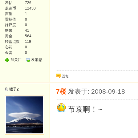
发帖
726
蕊迷币
12450
声望
1
贡献值
0
好评度
0
糖果
41
黄金
564
转盘点数
119
心花
0
金蛋
0
加关注
发消息
回复
猴子2
7楼
发表于: 2008-09-18
节哀啊！~