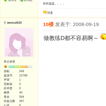
加关注
发消息
聆听蕊蕊。。。。
回复
wencat620
10楼
发表于: 2008-09-19
做教练D都不容易啊～
风云使者
发帖
548
蕊迷币
15786
声望
1
贡献值
0
好评度
0
糖果
40
黄金
584
转盘点数
367
心花
0