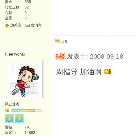
黄金
585
转盘点数
52
心花
0
金蛋
0
加关注
发消息
回复
jerrychai
5楼
发表于: 2008-09-18
周指导 加油啊
风云使者
发帖
791
蕊迷币
14892