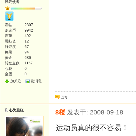
风云使者
发帖
2307
蕊迷币
9942
声望
492
贡献值
12
好评度
67
糖果
94
黄金
686
转盘点数
1157
心花
0
金蛋
0
加关注
发消息
回复
心为蕊狂
8楼
发表于: 2008-09-18
运动员真的很不容易！