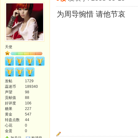
为周导惋惜 请他节哀
天使
发帖
1729
蕊迷币
189340
声望
98
贡献值
88
好评度
106
糖果
227
黄金
547
转盘点数
44
心花
0
金蛋
0