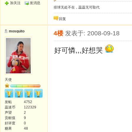
加关注
发消息
排球无处不在，蕊蕊无可取代
回复
mosquito
4楼
发表于: 2008-09-18
好可憐,,,好想哭
天使
发帖
4752
蕊迷币
122329
声望
2
贡献值
9
好评度
0
糖果
48