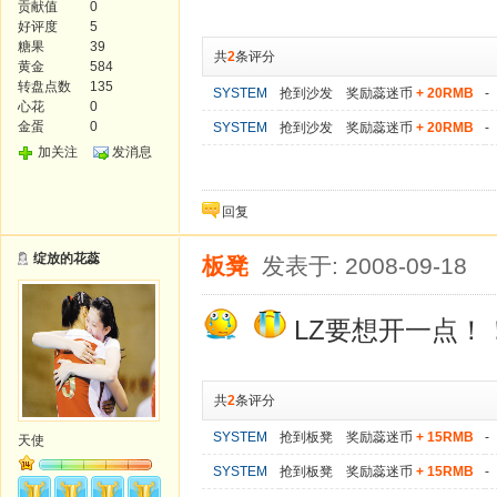
贡献值
0
好评度
5
糖果
39
共
2
条评分
黄金
584
转盘点数
135
SYSTEM
抢到沙发 奖励蕊迷币
+ 20RMB
-
心花
0
金蛋
0
SYSTEM
抢到沙发 奖励蕊迷币
+ 20RMB
-
加关注
发消息
回复
绽放的花蕊
板凳
发表于: 2008-09-18
LZ要想开一点！
共
2
条评分
SYSTEM
抢到板凳 奖励蕊迷币
+ 15RMB
-
天使
SYSTEM
抢到板凳 奖励蕊迷币
+ 15RMB
-