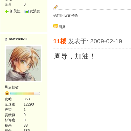
金蛋
0
加关注
发消息
她们叫我文骚骚
回复
baickn9611
11楼
发表于: 2009-02-19
周导，加油！
风云使者
发帖
363
蕊迷币
12293
声望
1
贡献值
0
好评度
0
糖果
38
黄金
385