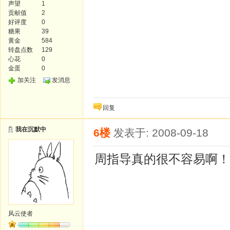
声望
1
贡献值
2
好评度
0
糖果
39
黄金
584
转盘点数
129
心花
0
金蛋
0
加关注
发消息
回复
我在沉默中
6楼
发表于: 2008-09-18
周指导真的很不容易啊！
风云使者