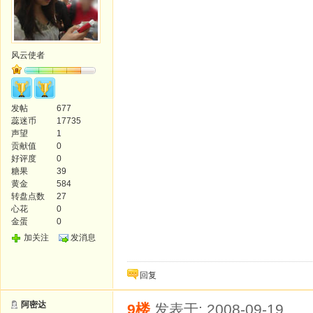
风云使者
发帖
677
蕊迷币
17735
声望
1
贡献值
0
好评度
0
糖果
39
黄金
584
转盘点数
27
心花
0
金蛋
0
加关注
发消息
回复
阿密达
9楼
发表于: 2008-09-19