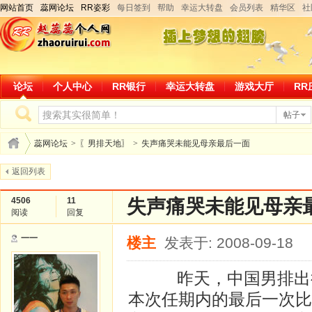
网站首页
蕊网论坛
RR姿彩
每日签到
帮助
幸运大转盘
会员列表
精华区
社
论坛
个人中心
RR银行
幸运大转盘
游戏大厅
RR
帖子
蕊网论坛
>
〖男排天地〗
>
失声痛哭未能见母亲最后一面
返回列表
4506
11
失声痛哭未能见母亲
阅读
回复
一一
楼主
发表于: 2008-09-18
昨天，中国男排出征
本次任期内的最后一次比