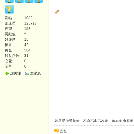
发帖
1082
蕊迷币
123717
声望
153
贡献值
5
好评度
15
糖果
42
黄金
584
转盘点数
31
心花
0
金蛋
0
加关注
发消息
就是爱你爱着你，不弃不离不在意一路有多少
回复