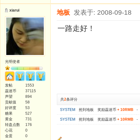
xiarui
地板
发表于: 2008-09-18
一路走好！
光明使者
发帖
1553
蕊迷币
37115
声望
894
共
2
条评分
贡献值
58
好评度
53
SYSTEM
抢到地板 奖励蕊迷币
+ 10RMB
-
糖果
527
黄金
731
SYSTEM
抢到地板 奖励蕊迷币
+ 10RMB
-
转盘点数
176
心花
0
金蛋
0