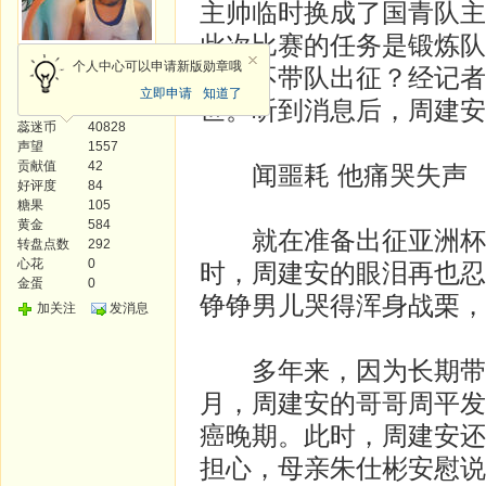
主帅临时换成了国青队主
此次比赛的任务是锻炼队
光明使者
个人中心可以申请新版勋章哦
么会不带队出征？经记者
立即申请
知道了
世。听到消息后，周建安
发帖
782
蕊迷币
40828
声望
1557
贡献值
42
闻噩耗 他痛哭失声
好评度
84
糖果
105
黄金
584
就在准备出征亚洲杯的
转盘点数
292
心花
0
时，周建安的眼泪再也忍
金蛋
0
铮铮男儿哭得浑身战栗，
加关注
发消息
多年来，因为长期带队比
月，周建安的哥哥周平发
癌晚期。此时，周建安还
担心，母亲朱仕彬安慰说