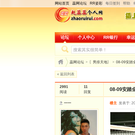
网站首页
蕊网论坛
RR姿彩
每日签到
帮助
论坛
个人中心
RR银行
幸运
蕊网论坛
>
〖男排天地〗
>
08-09安
返回列表
2991
11
08-09安
阅读
回复
一一
楼主
发表于: 20