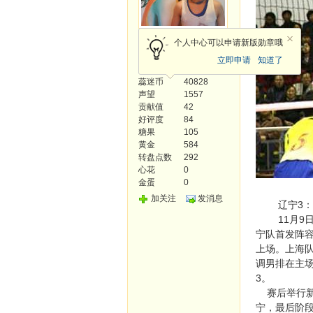
光明使者
个人中心可以申请新版勋章哦
立即申请
知道了
发帖
782
蕊迷币
40828
声望
1557
贡献值
42
好评度
84
糖果
105
黄金
584
转盘点数
292
心花
0
金蛋
0
加关注
发消息
辽宁3：
11月9日下
宁队首发阵容
上场。上海队
调男排在主场
3。
赛后举行新
宁，最后阶