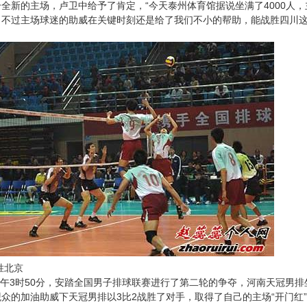
新的主场，卢卫中给予了肯定，“今天泰州体育馆据说坐满了4000人，
。不过主场球迷的助威在关键时刻还是给了我们不小的帮助，能战胜四川这
胜北京
午3时50分，安踏全国男子排球联赛进行了第二轮的争夺，河南天冠男
众的加油助威下天冠男排以3比2战胜了对手，取得了自己的主场“开门红”。五局比