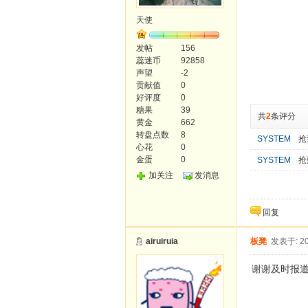
天使
发帖
156
蕊迷币
92858
声望
-2
贡献值
0
好评度
0
糖果
39
共
2
条评分
黄金
662
转盘点数
8
SYSTEM
抢
心花
0
金蛋
0
SYSTEM
抢
加关注
发消息
回复
airuiruia
板凳
发表于: 20
谢谢及时报