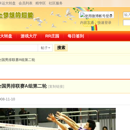
幸运大转盘
会员列表
精华区
社区服务
用
户
密
内容互通，快速登录
微博帐号登录
名
码
大转盘
游戏大厅
RR庄园
每日签到
搜索
帖子
踏全国男排联赛A组第二轮
踏全国男排联赛A组第二轮
[复制链接]
08-11-10