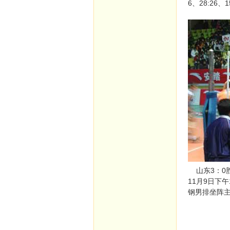
6、28:26、1
山东3：0
11月9日下
钢男排坐阵