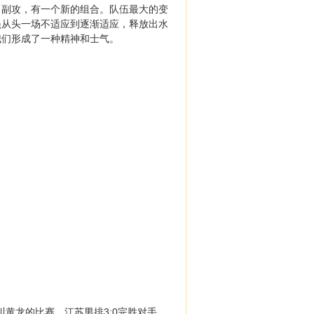
、副攻，有一个新的组合。队伍最大的变
员从头一场不适应到逐渐适应，释放出水
我们形成了一种精神和士气。
川黄龙的比赛。江苏男排3:0完胜对手，