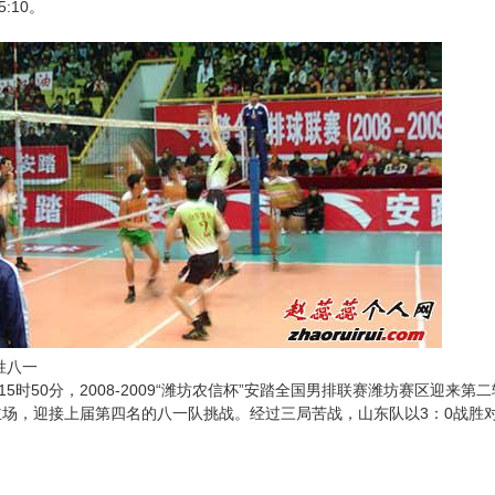
5:10。
胜八一
午15时50分，2008-2009“潍坊农信杯”安踏全国男排联赛潍坊赛区迎
主场，迎接上届第四名的八一队挑战。经过三局苦战，山东队以3：0战胜