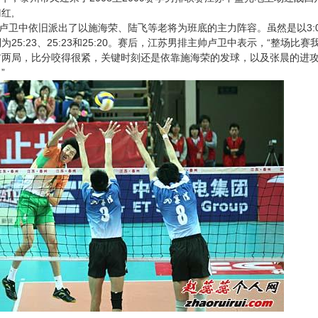
红,
卫中依旧派出了以施海荣、陆飞等老将为班底的主力阵容。虽然是以3:
为25:23、25:23和25:20。赛后，江苏男排主帅卢卫中表示，“整场
前两局，比分咬得很紧，关键时刻还是依靠施海荣的发球，以及张晨的进
”