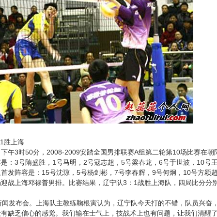
1胜上海
午3时50分，2008-2009安踏全国男排联赛A组第二轮第10场比赛
是：3号隋盛胜，1号马明，2号寇志超，5号梁春龙，6号于世波，10号
首发阵容是：15号沈琼，5号杨剑彬，7号李春辉，9号何炯，10号方颖
迎战上海邓禄普男排。比赛结果，辽宁队3：1战胜上海队，四局比分分别为25：
闻发布会。上海队主教练鞠根寅认为，辽宁队今天打的不错，队员兴奋，
段有缺乏信心的感觉。我们输在士气上，技战术上也有问题，让我们清醒