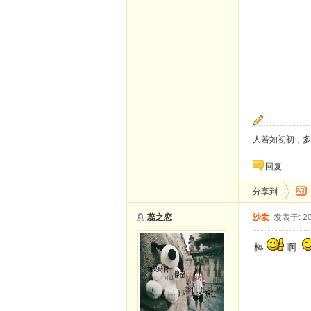
人若如初初，多
回复
分享到
蕊之恋
沙发
发表于: 20
棒
啊