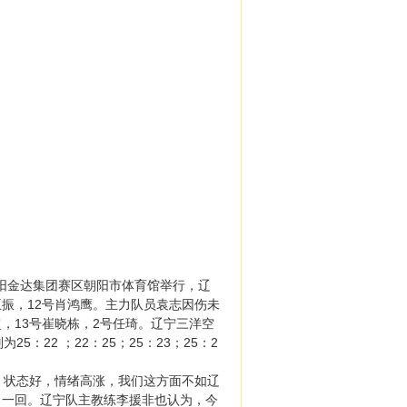
在朝阳金达集团赛区朝阳市体育馆举行，辽
王振，12号肖鸿鹰。主力队员袁志因伤未
超，13号崔晓栋，2号任琦。辽宁三洋空
22 ；22：25；25：23；25：2
状态好，情绪高涨，我们这方面不如辽
了一回。辽宁队主教练李援非也认为，今