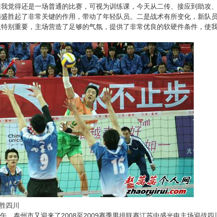
胜我觉得还是一场普通的比赛，可视为训练课，今天从二传、接应到助攻
隋盛胜起了非常关键的作用，带动了年轻队员。二是战术有所变化，新队
点特别重要，主场营造了足够的气氛，提供了非常优良的软硬件条件，使
胜四川
午，泰州市又迎来了2008至2009赛季男排联赛江苏中盛光电主场迎战四