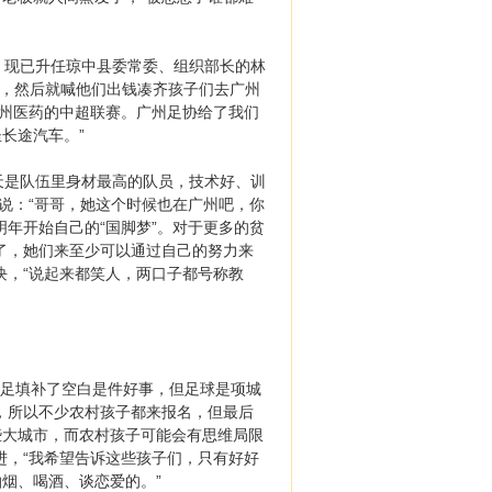
现已升任琼中县委常委、组织部长的林
员，然后就喊他们出钱凑齐孩子们去广州
广州医药的中超联赛。广州足协给了我们
长途汽车。”
是队伍里身材最高的队员，技术好、训
说：“哥哥，她这个时候也在广州吧，你
年开始自己的“国脚梦”。对于更多的贫
了，她们来至少可以通过自己的努力来
0块，“说起来都笑人，两口子都号称教
女足填补了空白是件好事，但足球是项城
，所以不少农村孩子都来报名，但最后
些大城市，而农村孩子可能会有思维局限
进，“我希望告诉这些孩子们，只有好好
烟、喝酒、谈恋爱的。”