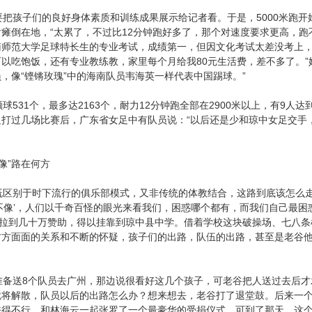
孩子们的良好身体素质和训练成果展示给记者看。于是，5000米跑开
瘫倒在地，“太累了，不过比12分钟跑好多了，那个对速度要求更高，跑
南师范大学足球特长生的专业考试，成绩第一，但因文化考试太差没考上，
以吃饱饭，还有专业教练教，家里每个月给我80元生活费，差不多了。”
，像“铿锵玫瑰”中的海南队员韦海英一样代表中国踢球。”
531个，最多达2163个，耐力12分钟跑全部在2900米以上，有9人达
足打过几场比赛后，广东省女足中有队员说：“以后还是少和琼中女足交手
像”路在何方
区别于时下流行的俱乐部模式，又非传统的体教结合，这路到底该怎么走
不像’，人们以千奇百怪的眼光来看我们，困惑哪个都有，而我们自己最困
缘”拉到几十万赞助，得以挂靠到琼中县中学。借着学校这块破操场、七八
方方面面的关系和不断的怀疑，孩子们的出路，队伍的出路，甚至是老谷
备送8个队员去广州，那边说很看好这几个孩子，可老谷把人送过去后才
就将解散，队员以后的出路怎么办？想来想去，老谷打了退堂鼓。后来一个
奋得不行，和林海云一起张罗了一个最豪华的受捐仪式，可到了那天，这个