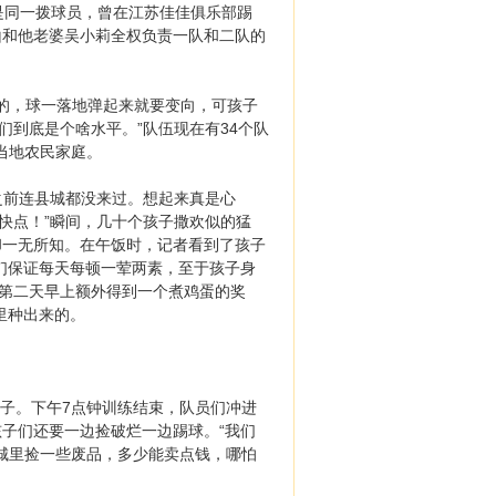
同一拨球员，曾在江苏佳佳俱乐部踢
山和他老婆吴小莉全权负责一队和二队的
的，球一落地弹起来就要变向，可孩子
们到底是个啥水平。”队伍现在有34个队
当地农民家庭。
之前连县城都没来过。想起来真是心
快点！”瞬间，几十个孩子撒欢似的猛
却一无所知。在午饭时，记者看到了孩子
们保证每天每顿一荤两素，至于孩子身
在第二天早上额外得到一个煮鸡蛋的奖
里种出来的。
子。下午7点钟训练结束，队员们冲进
子们还要一边捡破烂一边踢球。“我们
县城里捡一些废品，多少能卖点钱，哪怕