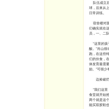
队伍成立后
球，后来从
日常训练。
宿舍楼对面
们确实就在这
员，一、二队
“这里的孩
酸。”肖山很
跑，在这些
们的伙食，
体发育最需
励。”可很
边捡破烂 
“我们这里
食堂就开始
两个就是这个
能买双胶鞋也