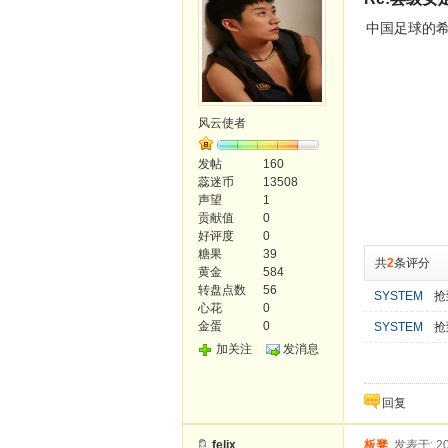
中国足球的
风云使者
发帖
160
蕊迷币
13508
声望
1
贡献值
0
好评度
0
糖果
39
共
2
条评分
黄金
584
转盘点数
56
SYSTEM
抢
心花
0
金蛋
0
SYSTEM
抢
加关注
发消息
回复
felix
板凳
发表于: 20