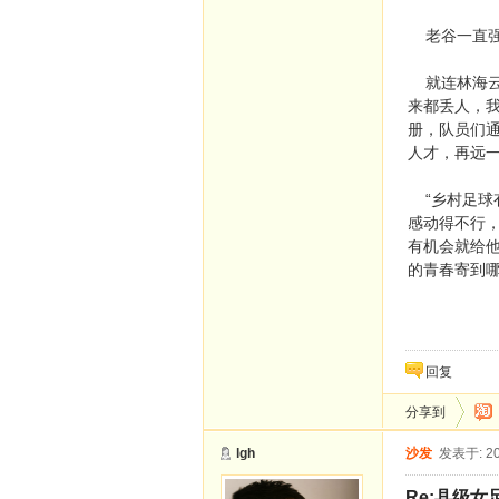
老谷一直强
就连林海云
来都丢人，
册，队员们
人才，再远一
“乡村足球
感动得不行
有机会就给
的青春寄到
回复
分享到
lgh
沙发
发表于: 20
Re:县级女