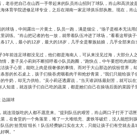
，老谷把自己在山西一手带起来的队员肖山招到了球队，肖山和高洪波是
上海体育学院进修足球专业，之后在湖南一家足球俱乐部执教。现在，肖
的球场，中间露出一片黄土，队员一跑，满是烟尘，“场子是根本无法用
里训练。”肖山把记者的包一放，就带着队伍冲进了球场，“看看这帮孩子
各17人，最小的12岁，最大的18岁，几乎全是黎族姑娘，几乎全部来自
子3年前连足球都没见过，他们都是海南人，可从来没见过海，大部分人
动情，妻子吴小莉则不断招呼着小队员跑圈，“跑快点，中午要想吃肉就跑
纯洁孩子心里，能吃上肉是很奢侈的事情。而对于大山那边的缤纷世界，
在条形的长石桌上，孩子们狼吞虎咽着肉干和炝炒青菜，“我们只能给孩子
要的牛奶，却无力供给。”吴小莉还透露说，“当天谁训练最刻苦，就可以
少有人知道，就连孩子们自己吃的蔬菜，都是她们自己在操场后面的菜园子
边踢球
，就连混饭吃的人都不愿意来。”提到队伍的艰苦，肖山两口子打开了话匣
抢菜，在食堂的一个角落里，堆了一大堆纸壳、废铁等破烂，没人能想到孩
队伍的‘拾荒组’组长！队伍经费缺口实在太大，只能让孩子们有空就去
好啊。”