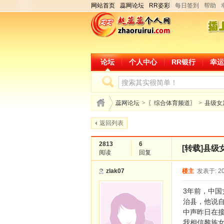
网站首页
蕊网论坛
RR姿彩
每日签到
帮助
论坛
个人中心
RR银行
幸运
蕊网论坛
>
〖综合体育频道〗
>
县级女
返回列表
2813
6
[转载]
县级
阅读
回复
zlak07
楼主
发表于: 20
3年前，中
治县，他说自
中声昨日在
我相信黎族女