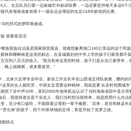
共5人。女足队员们要一边捡破烂补贴训练费，一边还要坚持每天多达6个
能代表海南省参加第十一届全运会增设的女足U18年龄组的比赛。
乌托邦式的梦即将做成。
 谁看谁流泪
黎族苗族自治县是国家级贫困县。很难想象离海口140公里远的这个民
橡胶林和椰树林是这里的标志，在县城最好的中学上学的孩子们家里都不
有五百到八百元的收入。“我当初来这里的时候，孩子们是从自己家带米，
，晚上就喝粥，谁来看谁哭。”
，北体大足球专业毕业。参加工作后长年在山西省足球队执教，圈内的评价
中这里的女人能吃苦，中国女足需要这种精神，我就是要‘从农村包围城市
困扰了谷中声10年，直到2005年他有机会认识了当时海南省琼中县分
接触后，我觉得老谷是个实在人，我们当时想法很简单，就是想用什么办法
改变，至少有口饭吃，不能跟着父母割一辈子橡胶。”后来，老谷和林县长
个“苦出身”的孩子，四个30来块钱的足球，算是开始了造梦之旅。
就跑快点