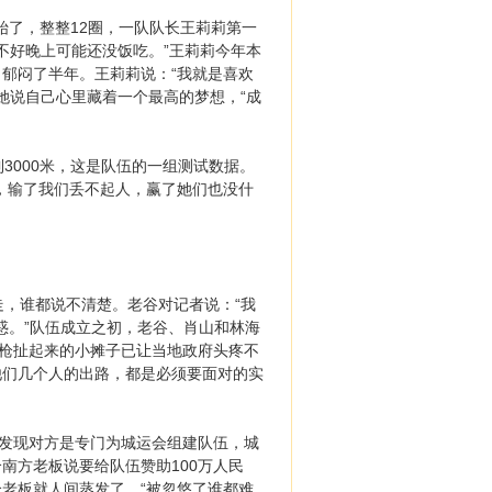
始了，整整12圈，一队队长王莉莉第一
不好晚上可能还没饭吃。”王莉莉今年本
郁闷了半年。王莉莉说：“我就是喜欢
她说自己心里藏着一个最高的梦想，“成
到3000米，这是队伍的一组测试数据。
，输了我们丢不起人，赢了她们也没什
，谁都说不清楚。老谷对记者说：“我
惑。”队伍成立之初，老谷、肖山和林海
条枪扯起来的小摊子已让当地政府头疼不
他们几个人的出路，都是必须要面对的实
发现对方是专门为城运会组建队伍，城
南方老板说要给队伍赞助100万人民
老板就人间蒸发了，“被忽悠了谁都难