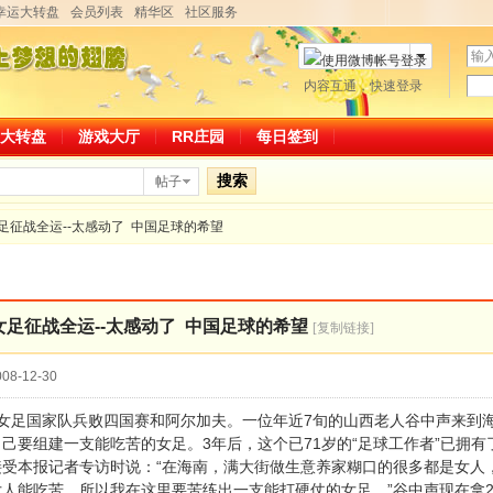
幸运大转盘
会员列表
精华区
社区服务
用
户
密
内容互通，快速登录
微博帐号登录
名
码
大转盘
游戏大厅
RR庄园
每日签到
搜索
帖子
足征战全运--太感动了 中国足球的希望
女足征战全运--太感动了 中国足球的希望
[复制链接]
08-12-30
国女足国家队兵败四国赛和阿尔加夫。一位年近7旬的山西老人谷中声来到
己要组建一支能吃苦的女足。3年后，这个已71岁的“足球工作者”已拥有
接受本报记者专访时说：“在海南，满大街做生意养家糊口的很多都是女人
人能吃苦，所以我在这里要苦练出一支能打硬仗的女足。”谷中声现在拿2