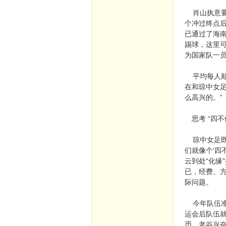
肖山执意要把
个冲过终点后
已通过了海
踢球，这里可
为国家队一员
平均每人颠球
在和琼中女
么高兴的。”
思考 “四不
琼中女足既
们就像个‘四
云到处“化
已，经费、
际问题。
今年队伍准
运会后队伍
币，老谷兴