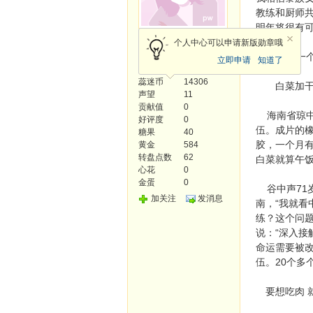
教练和厨师
明年将很有可
风云使者
个人中心可以申请新版勋章哦
于是，一个
立即申请
知道了
发帖
253
蕊迷币
14306
白菜加干饭
声望
11
贡献值
0
海南省琼中
好评度
0
伍。成片的
糖果
40
胶，一个月
黄金
584
转盘点数
62
白菜就算午饭
心花
0
金蛋
0
谷中声71岁
加关注
发消息
南，“我就看
练？这个问题
说：“深入
命运需要被
伍。20个多
要想吃肉 