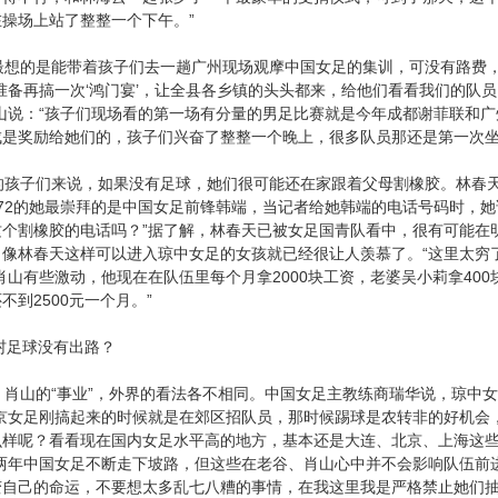
操场上站了整整一个下午。”
想的是能带着孩子们去一趟广州现场观摩中国女足的集训，可没有路费，
准备再搞一次‘鸿门宴’，让全县各乡镇的头头都来，给他们看看我们的队
肖山说：“孩子们现场看的第一场有分量的男足比赛就是今年成都谢菲联和
成是奖励给她们的，孩子们兴奋了整整一个晚上，很多队员那还是第一次坐
孩子们来说，如果没有足球，她们很可能还在家跟着父母割橡胶。林春天
72的她最崇拜的是中国女足前锋韩端，当记者给她韩端的电话号码时，她
个割橡胶的电话吗？”据了解，林春天已被女足国青队看中，很有可能在明
，像林春天这样可以进入琼中女足的女孩就已经很让人羡慕了。“这里太穷
肖山有些激动，他现在在队伍里每个月拿2000块工资，老婆吴小莉拿40
不到2500元一个月。”
足球没有出路？
肖山的“事业”，外界的看法各不相同。中国女足主教练商瑞华说，琼中
北京女足刚搞起来的时候就是在郊区招队员，那时候踢球是农转非的好机会
么样呢？看看现在国内女足水平高的地方，基本还是大连、北京、上海这
近两年中国女足不断走下坡路，但这些在老谷、肖山心中并不会影响队伍前
变自己的命运，不要想太多乱七八糟的事情，在我这里我是严格禁止她们抽