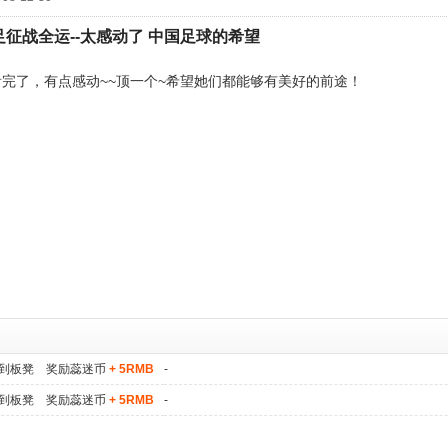
足征战全运--太感动了 中国足球的希望
看完了，有点感动~~顶一个~希望她们都能够有美好的前途！
到板凳 奖励蕊迷币
+ 5RMB
-
到板凳 奖励蕊迷币
+ 5RMB
-