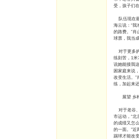
受，孩子们在
队伍现在最
海云说：“我
的路费。”
球票，我当
对于更多的
练刻苦，1米
说她能接我这
困家庭来说
改变生活。”
练，加起来还
展望 乡村
对于老谷、
市运动，“
的成绩又怎
的一面。”
踢球才能改