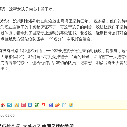
调，这帮女孩子内心非常干净。
都说，没想到老谷和肖山能在这山坳坳里坚持三年。“说实话，他们的待
我们现在连孩子的牛奶都保证不了，可这帮孩子的刻苦，没法让我们不坚持
通过体测，都拿到了国家专业运动员等级证书。老谷说，近期目标是打好
点就是想方设法给队伍弄一个“名分”，争取打全运会。
有没有出路？我也不知道，一个家长把孩子送过来的时候说，肖教练，这
，人家相信我们，我们自己可别先掉链子。”走的时候，肖山塞了一大把琼
他们看看咱们琼中，也给他们讲讲我们的队员。记者想，明信片寄出去容
哪里？
08-12-30
足征战全运--太感动了 中国足球的希望