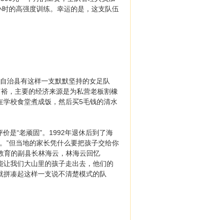
小时的高强度训练。幸运的是，这支队伍
族自治县有这样一支默默坚持的女足队
富裕，主要的经济来源是为私营老板割橡
在学校食堂煮成饭，然后买5毛钱的清水
是“老顽固”。1992年退休后到了海
’。”但当地的家长凭什么要把孩子交给你
管教育的副县长林海云，林海云回忆
能让我们大山里的孩子走出去，他们的
就拼凑起这样一支说不清楚模式的队