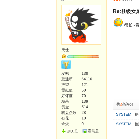
Re:县级女
很长~
天使
发帖
138
蕊迷币
64116
声望
121
贡献值
50
好评度
70
糖果
139
共
2
条评分
黄金
514
转盘点数
28
SYSTEM
抢
心花
10
金蛋
0
SYSTEM
抢
加关注
发消息