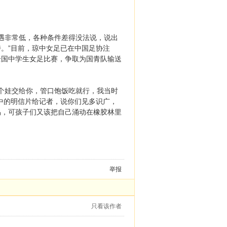
遇非常低，各种条件差得没法说，说出
。”目前，琼中女足已在中国足协注
全国中学生女足比赛，争取为国青队输送
个娃交给你，管口饱饭吃就行，我当时
中的明信片给记者，说你们见多识广，
易，可孩子们又该把自己涌动在橡胶林里
举报
只看该作者