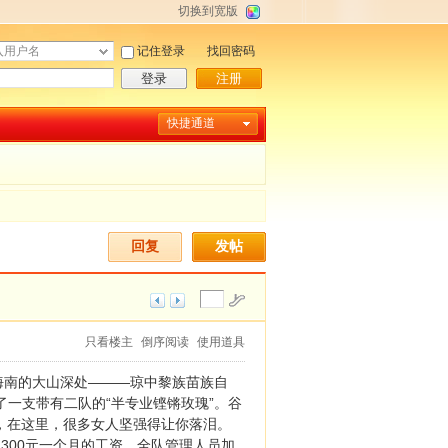
切换到宽版
记住登录
找回密码
登录
注册
快捷通道
回复
发帖
只看楼主
倒序阅读
使用道具
海南的大山深处———琼中黎族苗族自
了一支带有二队的“半专业铿锵玫瑰”。谷
，在这里，很多女人坚强得让你落泪。
300元一个月的工资，全队管理人员加