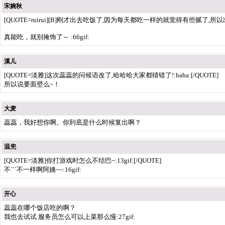
宋婉秋
[QUOTE=ruirui][B]刚才出去吃饭了,因为每天都吃一样的就觉得有些腻了,所以
真能吃，就别掩饰了～ :66gif:
溪儿
[QUOTE=淡雅]这次蕊蕊的问候语改了,哈哈哈大家都猜错了!:haha:[/QUOTE]
所以说要面壁么~！
大麦
蕊蕊，我好想你啊。你到底是什么时候复出啊？
温兜
[QUOTE=淡雅]你打游戏时怎么不结巴~:13gif:[/QUOTE]
不```不一样啊阿姨~~:16gif:
开心
蕊蕊在哪个饭店吃的啊？
我也去试试 服务员怎么可以上菜那么慢:27gif: