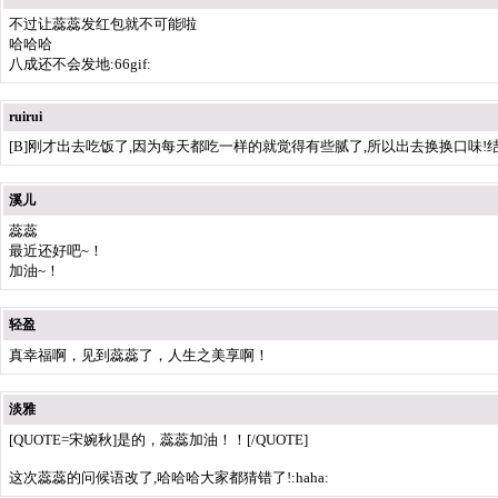
不过让蕊蕊发红包就不可能啦
哈哈哈
八成还不会发地:66gif:
ruirui
[B]刚才出去吃饭了,因为每天都吃一样的就觉得有些腻了,所以出去换换口味!结果
溪儿
蕊蕊
最近还好吧~！
加油~！
轻盈
真幸福啊，见到蕊蕊了，人生之美享啊！
淡雅
[QUOTE=宋婉秋]是的，蕊蕊加油！！[/QUOTE]
这次蕊蕊的问候语改了,哈哈哈大家都猜错了!:haha: