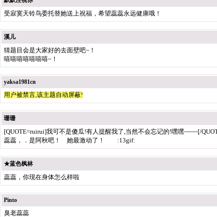
默默注视你
受寂寞天铃鸟委托替她送上祝福，希望蕊蕊永远健康哦！
溪儿
猜题目会是大家好的去面壁吧~！
嘻嘻嘻嘻嘻嘻嘻~！
yaksa1981cn
用户被禁言,该主题自动屏蔽!
珊珊
[QUOTE=ruirui]我可不是傻瓜!有人提醒我了,当然不会忘记的!嘿嘿~~~~[/QUOT
蕊蕊，．是阿秋吧！ 她最激动了！ :13gif:
★蓝色枫林
蕊蕊，你现在身体怎么样啦
Pinto
臭老蕊蕊