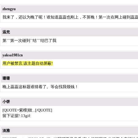
zhengyu
我来了，还以为晚了呢！谁知道蕊蕊也刚上，不算晚！第一次在网上碰到蕊
温兜
第```第一次碰到``结```结巴了我
yaksa1981cn
用户被禁言,该主题自动屏蔽!
珊珊
晚上蕊蕊这标题谁猜着了。等会找我领钱！
小饼
[QUOTE=紫檀]吱...[/QUOTE]
留下证据!:13gif:
淡雅