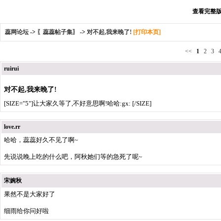
查看完整版本
蕊网论坛
->
〖蕊蕊帖子集〗
->
对不起,我来晚了!
[打印本页]
<<
1
2
3
ruirui
对不起,我来晚了!
[SIZE="5"]让大家久等了,不好意思啊!哈哈:gx: [/SIZE]
love.rr
哈哈，蕊蕊好久不见了啊~
先说说晚上吃的什么吧，阿秋她们等的急死了呢~
宋婉秋
果然不是大家好了
细雨给你问好啦