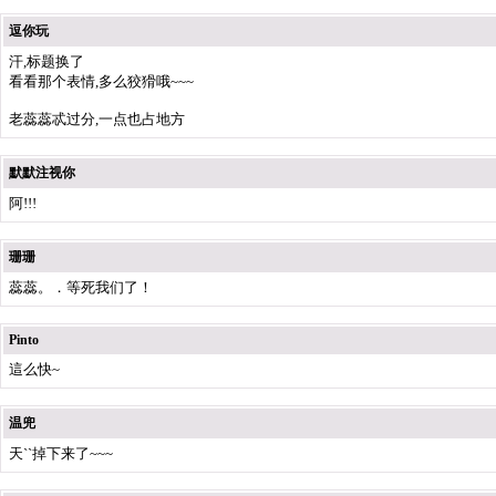
逗你玩
汗,标题换了
看看那个表情,多么狡猾哦~~~
老蕊蕊忒过分,一点也占地方
默默注视你
阿!!!
珊珊
蕊蕊。．等死我们了！
Pinto
這么快~
温兜
天``掉下来了~~~