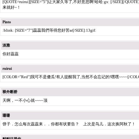
[QUOTE=ruirui][SIZE="5"]让大家久等了,不好意思啊!哈哈:gx: [/SIZE][/QUOTE
来就好~！
Pinto
:blink: [SIZE="7"]蕊蕊我們等得您好苦ar[/SIZE]:13gif:
淡雅
你好蕊蕊
ruirui
[COLOR="Red"]我可不是傻瓜!有人提醒我了,当然不会忘记的!嘿嘿~~~~[/COL
驿外断桥
天啊，一不小心就~~~~顶
珊珊
饼子．怎么每次蕊蕊来．．你都有状要告？ 上次是鸟儿．这次换阿秋了！