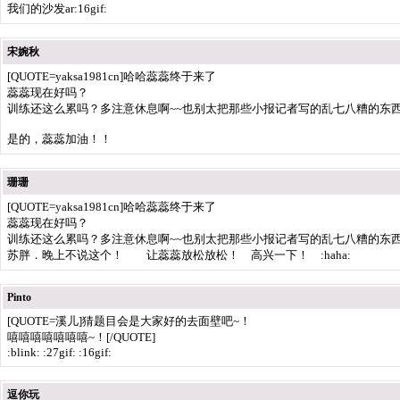
我们的沙发ar:16gif:
宋婉秋
[QUOTE=yaksa1981cn]哈哈蕊蕊终于来了
蕊蕊现在好吗？
训练还这么累吗？多注意休息啊~~也别太把那些小报记者写的乱七八糟的东西放在
是的，蕊蕊加油！！
珊珊
[QUOTE=yaksa1981cn]哈哈蕊蕊终于来了
蕊蕊现在好吗？
训练还这么累吗？多注意休息啊~~也别太把那些小报记者写的乱七八糟的东西放在
苏胖．晚上不说这个！ 让蕊蕊放松放松！ 高兴一下！ :haha:
Pinto
[QUOTE=溪儿]猜题目会是大家好的去面壁吧~！
嘻嘻嘻嘻嘻嘻嘻~！[/QUOTE]
:blink: :27gif: :16gif:
逗你玩