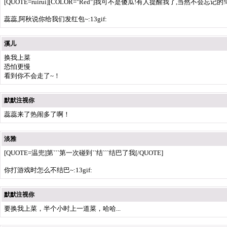
[QUOTE=ruirui][COLOR="Red"]我可不是傻瓜!有人提醒我了,当然不会忘记的!嘿嘿
蕊蕊,阿秋说你给我们发红包~:13gif:
溪儿
换我上菜
恐怕更慢
看到你不会走了~！
默默注视你
蕊蕊来了热闹多了啊！
淡雅
[QUOTE=温兜]第```第一次碰到``结```结巴了我[/QUOTE]
你打游戏时怎么不结巴~:13gif:
默默注视你
要换我上菜，半个小时上一道菜，哈哈...