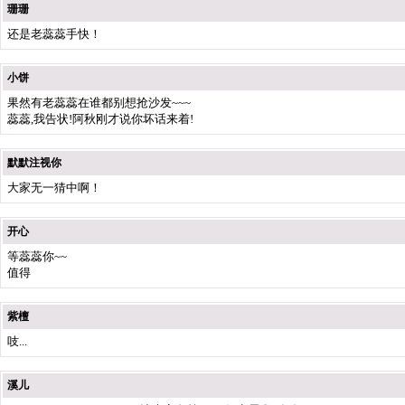
珊珊
还是老蕊蕊手快！
小饼
果然有老蕊蕊在谁都别想抢沙发~~~
蕊蕊,我告状!阿秋刚才说你坏话来着!
默默注视你
大家无一猜中啊！
开心
等蕊蕊你~~
值得
紫檀
吱...
溪儿