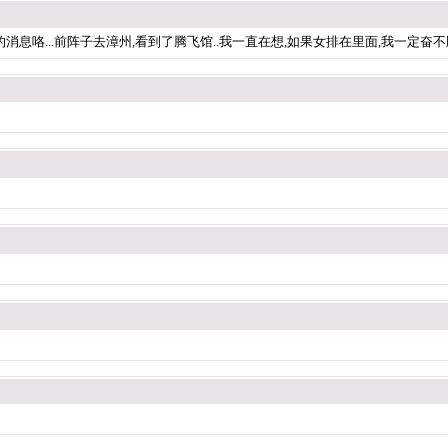
的消息咯...前阵子去漳州,看到了腾飞馆..我一直在想,如果女排在里面,我一定奋