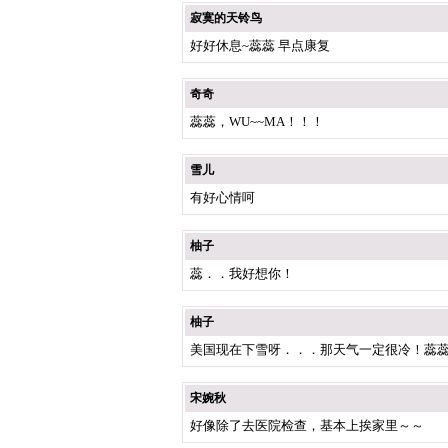
寂寞的天铃鸟
好好休息~蕊蕊 早点康复
奇奇
蕊蕊，WU~~MA！！！
雪儿
有好心情呵
柚子
蕊．．我好想你！
柚子
美国现在下雪呀．．．那天气一定很冷！蕊
宋婉秋
好像除了去医院检查，基本上挨家里～～