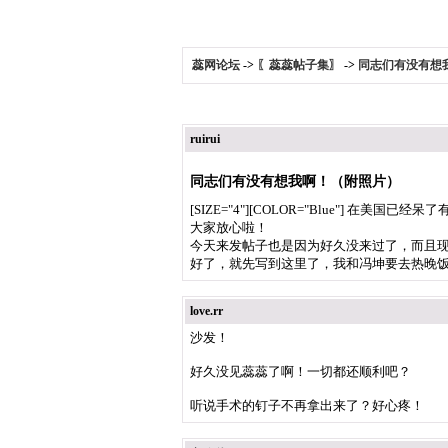
蕊网论坛
->
〖蕊蕊帖子集〗
->
同志们有没有想
ruirui
同志们有没有想我啊！（附照片）
[SIZE="4"][COLOR="Blue"
大家放心啦！
今天来发帖子也是因为好久没来过了，而且
好了，就先写到这里了，我和冯坤要去热晚饭了！拜拜
love.rr
沙发！
好久没见蕊蕊了啊！一切都还顺利吧？
听说手术的钉子不再拿出来了？好心疼！