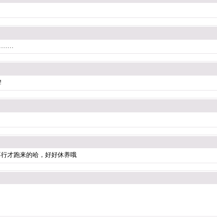
………
!
不行才跑来的哈，好好休养哦