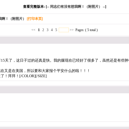
查看完整版本: [--
同志们有没有想我啊！（附照片）
--]
我啊！（附照片）
[打印本页]
<<
1
2
3
4
5
>>
Pages: ( 5 total )
] 在美国已经呆了有15天了，这日子过的还真是快。我的腿现在已经好了很多了，虽然还
现在又是在美国，所以要和大家报个平安什么的啦！！！
！[/COLOR][/SIZE]