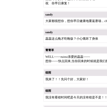
祝 你早日康复！
sandy
大家都很想你，想你早日健康地重返赛场，chee
sandy
蕊蕊这么晚才吃晚饭？小心饿坏了身体
菁菁草
WELL~~~~ruirui亲爱的蕊蕊~~~~
想你~~~~快点回来,当你回来的时候就是我们
细雨
我来了！！先问个好，大家好！
细雨
我没有看错时间吧是今天的没有错是不是！