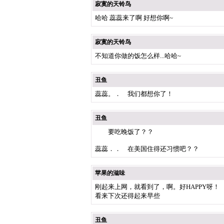
寂寞的天铃鸟
哈哈 蕊蕊来了啊 好想你啊~
寂寞的天铃鸟
不知道你做的饭怎么样...哈哈~
丑鱼
蕊蕊。． 我们都想你了！
丑鱼
要吃晚饭了？？
蕊蕊．． 在美国住得还习惯吧？？
苹果的滋味
刚起来上网，就看到了，啊。好HAPPY呀！
看来下次还得起来早些
丑鱼