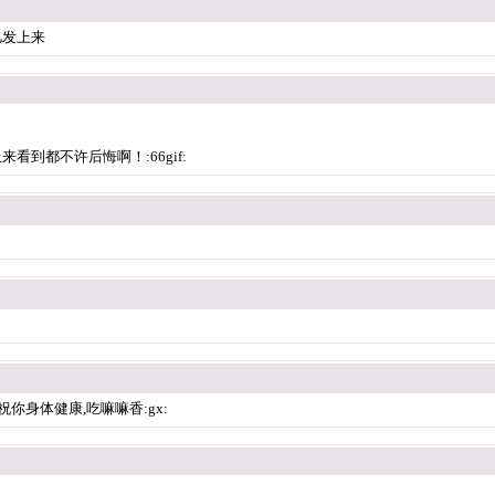
儿发上来
到都不许后悔啊！:66gif:
祝你身体健康,吃嘛嘛香:gx: