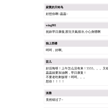
寂寞的天铃鸟
好想你啊~蕊蕊~
wing981
祝妳早日康復,那兒天氣很冷,小心身體啊
独上西楼
呵呵，好啊。
芸儿
好后悔呀！上午怎么没有来！5555。。。又
蕊蕊姐要加油啊，早日康复！
不要老吃剩饭呀！呵呵。。。
想你！！！！
淡雅
竟然错过了~