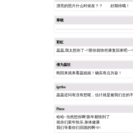
漂亮的照片什么时候发？？ 好期待哦！
寒晓
…………………………………………………
彩虹
蕊蕊,我太想你了~!!那你就快些康复回來吧~~!
倩为蕊狂
刚回来就来看蕊姐姐！确实有点兴奋！
igetha
蕊蕊还问有没有想呢，估计就是被我们念的
Pinto
哈哈~当然想你啊!新年都快到了
祝你们新年快乐.身体健康
我们等着你们回国的啊^0<