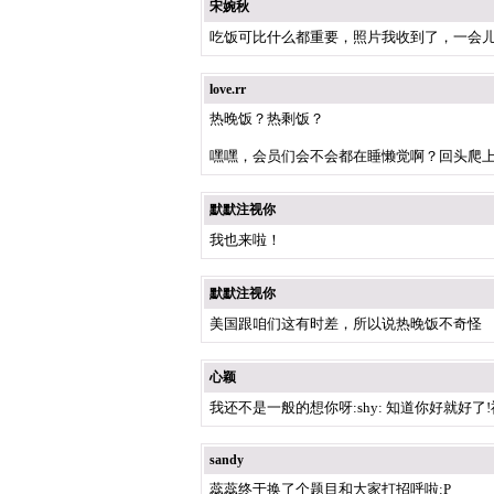
宋婉秋
吃饭可比什么都重要，照片我收到了，一会
love.rr
热晚饭？热剩饭？
嘿嘿，会员们会不会都在睡懒觉啊？回头爬上来看
默默注视你
我也来啦！
默默注视你
美国跟咱们这有时差，所以说热晚饭不奇怪
心颖
我还不是一般的想你呀:shy: 知道你好就好了!
sandy
蕊蕊终于换了个题目和大家打招呼啦:P