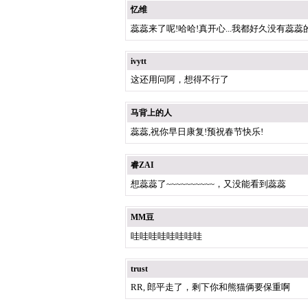
忆维
蕊蕊来了呢!哈哈!真开心...我都好久没有蕊蕊
ivytt
这还用问阿，想得不行了
马背上的人
蕊蕊,祝你早日康复!预祝春节快乐!
睿ZAI
想蕊蕊了~~~~~~~~~~，又没能看到蕊蕊
MM豆
哇哇哇哇哇哇哇哇
trust
RR, 郎平走了，剩下你和熊猫俩要保重啊