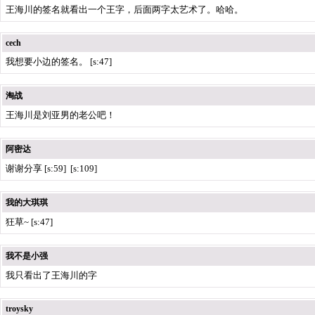
王海川的签名就看出一个王字，后面两字太艺术了。哈哈。
cech
我想要小边的签名。 [s:47]
淘战
王海川是刘亚男的老公吧！
阿密达
谢谢分享 [s:59] [s:109]
我的大琪琪
狂草~ [s:47]
我不是小强
我只看出了王海川的字
troysky