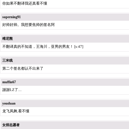
你如果不翻译我还真看不懂
superning91
好帅好帅。我想要焦帅的签名阿
维尼熊
不翻译真的不知道，王海川，亚男的男友！ [s:47]
三米线
第二个签名都认不出来了
muffin67
謝謝LZ了....
youduan
龙飞凤舞,看不懂
女排志愿者