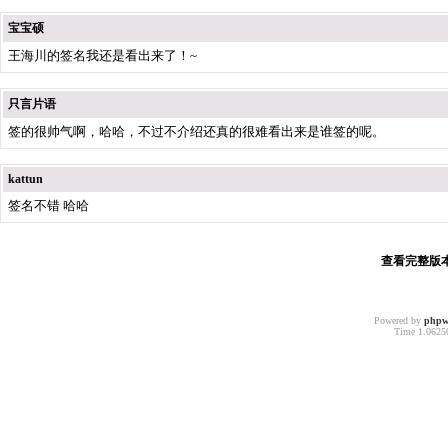
宝宝硕
王海川的签名我还是看出来了！~
只言片语
签的很帅气啊，哈哈，不过不介绍还真的很难看出来是谁签的呢。
kattun
签名不错 哈哈
查看完整版本:
Powered by
phpw
Time 1.06250