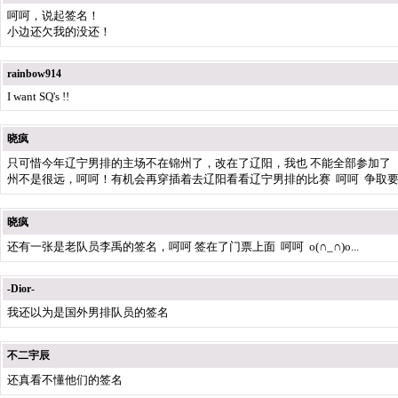
呵呵，说起签名！
小边还欠我的没还！
rainbow914
I want SQ's !!
晓疯
只可惜今年辽宁男排的主场不在锦州了，改在了辽阳，我也 不能全部参加了 
州不是很远，呵呵！有机会再穿插着去辽阳看看辽宁男排的比赛 呵呵 争取要
晓疯
还有一张是老队员李禹的签名，呵呵 签在了门票上面 呵呵 o(∩_∩)o...
-Dior-
我还以为是国外男排队员的签名
不二宇辰
还真看不懂他们的签名