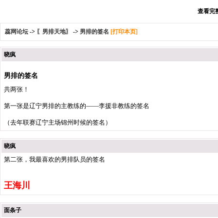
查看完整
蕊网论坛
->
〖男排天地〗
->
男排的签名
[打印本页]
晓疯
男排的签名
共两张！
第一张是辽宁男排的主教练的——李援非教练的签名
（去年联赛辽宁主场锦州时候的签名）
晓疯
第二张，我最喜欢的男排队员的签名
王海川
面条子