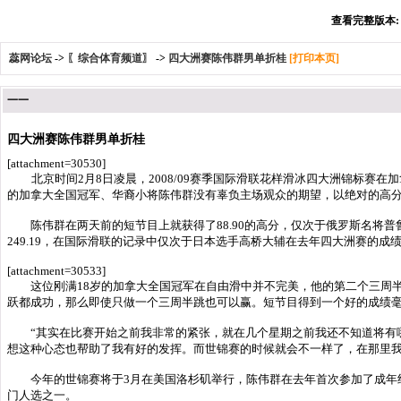
查看完整版本: [
蕊网论坛
->
〖综合体育频道〗
->
四大洲赛陈伟群男单折桂
[打印本页]
一一
四大洲赛陈伟群男单折桂
[attachment=30530]
北京时间2月8日凌晨，2008/09赛季国际滑联花样滑冰四大洲锦标赛
的加拿大全国冠军、华裔小将陈伟群没有辜负主场观众的期望，以绝对的高
陈伟群在两天前的短节目上就获得了88.90的高分，仅次于俄罗斯名将普鲁
249.19，在国际滑联的记录中仅次于日本选手高桥大辅在去年四大洲赛的成
[attachment=30533]
这位刚满18岁的加拿大全国冠军在自由滑中并不完美，他的第二个三周半
跃都成功，那么即使只做一个三周半跳也可以赢。短节目得到一个好的成绩毫
“其实在比赛开始之前我非常的紧张，就在几个星期之前我还不知道将有哪
想这种心态也帮助了我有好的发挥。而世锦赛的时候就会不一样了，在那里我
今年的世锦赛将于3月在美国洛杉矶举行，陈伟群在去年首次参加了成年组
门人选之一。