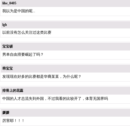
lihe_0405
我以为是中国的呢...
lgh
以前没有怎么关注过这类比赛
宝宝硕
男单自由滑要崛起了吗？
乖宝宝
发现现在好多的比赛都是华裔某某，为什么呢？
排骨上的花蕊
中国的人才总流失到外国，不过我看的比较开了，体育无国界吗
媛媛
厉害耶！！！