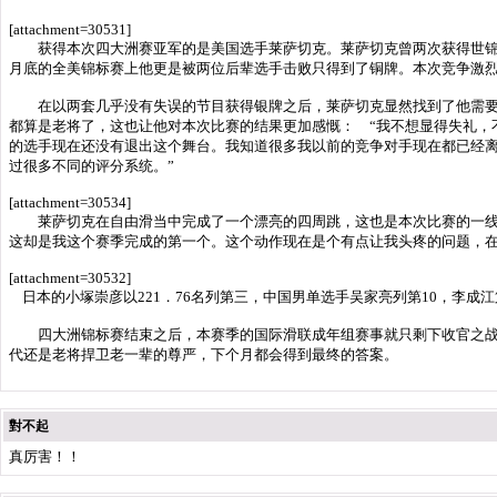
[attachment=30531]
获得本次四大洲赛亚军的是美国选手莱萨切克。莱萨切克曾两次获得世锦赛
月底的全美锦标赛上他更是被两位后辈选手击败只得到了铜牌。本次竞争激
在以两套几乎没有失误的节目获得银牌之后，莱萨切克显然找到了他需要的
都算是老将了，这也让他对本次比赛的结果更加感慨： “我不想显得失礼，
的选手现在还没有退出这个舞台。我知道很多我以前的竞争对手现在都已经
过很多不同的评分系统。”
[attachment=30534]
莱萨切克在自由滑当中完成了一个漂亮的四周跳，这也是本次比赛的一线选
这却是我这个赛季完成的第一个。这个动作现在是个有点让我头疼的问题，在
[attachment=30532]
日本的小塚崇彦以221．76名列第三，中国男单选手吴家亮列第10，李成江第
四大洲锦标赛结束之后，本赛季的国际滑联成年组赛事就只剩下收官之战
代还是老将捍卫老一辈的尊严，下个月都会得到最终的答案。
對不起
真厉害！！