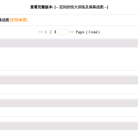
查看完整版本: [--
迟到的恒大训练及揭幕战图
--]
幕战图
[打印本页]
<<
1
2
3
>>
Pages: ( 3 total )