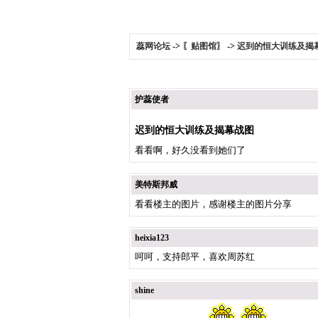
蕊网论坛
->
〖贴图馆〗
->
迟到的恒大训练及揭
护蕊使者
迟到的恒大训练及揭幕战图
看看啊，好久没看到她们了
美特斯邦威
看看楼主的图片，感谢楼主的图片分享
heixia123
呵呵，支持郎平，喜欢周苏红
shine