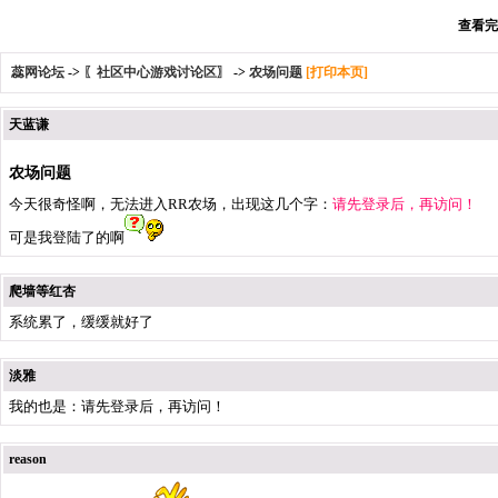
查看完整
蕊网论坛
->
〖社区中心游戏讨论区〗
->
农场问题
[打印本页]
天蓝谦
农场问题
今天很奇怪啊，无法进入RR农场，出现这几个字：
请先登录后，再访问！
可是我登陆了的啊
爬墙等红杏
系统累了，缓缓就好了
淡雅
我的也是：请先登录后，再访问！
reason