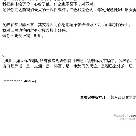
我把身体给了你，心给了他。什么也不留下，对不对。
记得你走之前我们去买的一次性纸杯，红色和蓝色的，每次抽完烟会用烟头
沉醉在梦里醒不来，其实是因为你想把这个梦继续做下去，而非别的缘由。
我对云南边境的所有少数民族非好感。
请你不要爱上我。谢谢。
6
“妞儿，如果你在那边没有被潜规则你就回来吧，说明你没市场了。我等你。
出口是手指，是一支烟，是一杯酒，是一串憋闷的哭泣。是嘴巴之外的一切
[attachment=40884]
查看完整版本: [--
【8月28日 时
Powered by
phpw
Time 1.07812