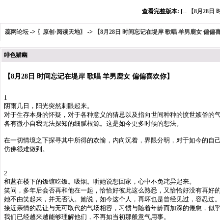
查看完整版本: [--
【8月28日
蕊网论坛
->
〖原创·阅读天地〗
->
【8月28日 时间忘记在堤岸 歌唱 羊男鹿女 偏偏
绯色猫幽
【8月28日 时间忘记在堤岸 歌唱 羊男鹿女 偏偏喜欢你】
1
阴雨几日，阳光突然刺眼起来。
对于生存本身的怀疑，对于各种意义的猜忌以及指向世间种种的愤世嫉俗的
各有微小自我无法探知的细腻根源。这是如今更多时候的想法。
在一切情境之下探寻其中所得的欢愉，内向沉着，界限分明，对于如今的自
仿佛很难做到。
2
和蓝在楼下的饭馆吃饭。吸烟。听她说想回家，心中不免诧异起来。
笑问，多年后会否再和他在一起，恰恰好彼此这么熟悉，又恰恰好没有再好
她不由笑起来，并无否认。她说，如今这个人，再坏也是曾经见过，容忍过
接近亲情的忍让与无可取代的气场相容，习惯与随着年龄而加深的倦怠，似
我们已经越来越能够理解他们，不再如当初那般意气用事。