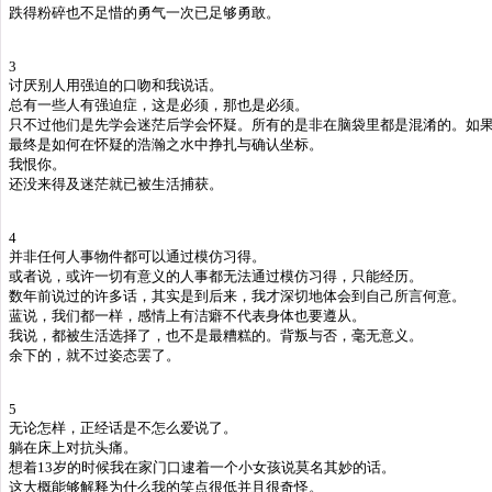
跌得粉碎也不足惜的勇气一次已足够勇敢。
3
讨厌别人用强迫的口吻和我说话。
总有一些人有强迫症，这是必须，那也是必须。
只不过他们是先学会迷茫后学会怀疑。所有的是非在脑袋里都是混淆的。如
最终是如何在怀疑的浩瀚之水中挣扎与确认坐标。
我恨你。
还没来得及迷茫就已被生活捕获。
4
并非任何人事物件都可以通过模仿习得。
或者说，或许一切有意义的人事都无法通过模仿习得，只能经历。
数年前说过的许多话，其实是到后来，我才深切地体会到自己所言何意。
蓝说，我们都一样，感情上有洁癖不代表身体也要遵从。
我说，都被生活选择了，也不是最糟糕的。背叛与否，毫无意义。
余下的，就不过姿态罢了。
5
无论怎样，正经话是不怎么爱说了。
躺在床上对抗头痛。
想着13岁的时候我在家门口逮着一个小女孩说莫名其妙的话。
这大概能够解释为什么我的笑点很低并且很奇怪。