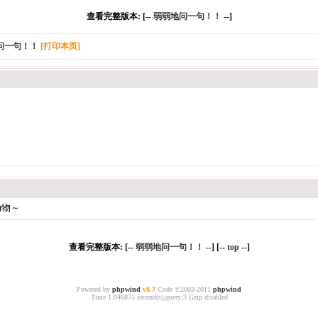
查看完整版本: [--
弱弱地问一句！！
--]
问一句！！
[打印本页]
动物～
查看完整版本: [--
弱弱地问一句！！
--] [--
top
--]
Powered by
phpwind
v8.7
Code ©2003-2011
phpwind
Time 1.046875 second(s),query:3 Gzip disabled