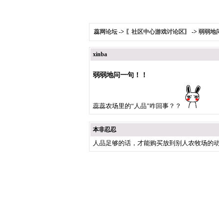
蕊网论坛
->
〖社区中心游戏讨论区〗
->
弱弱地
xinba
弱弱地问一句！！
蕊蕊农场里的“人品”咋回事？？
本非忍忍
人品足够的话，才能购买放到别人农牧场的