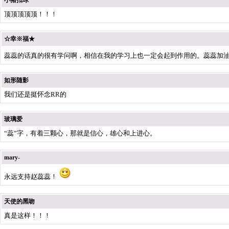
小猪扣球
顶顶顶顶顶！！！
☆幸※福★
蕊蕊的话真的很有学问啊，相信在我的学习上也一定会起到作用的。蕊蕊加
如形随影
我们还是挺怀念RR的
玻璃爱
“蕊”字，有着三颗心，那就是信心，雄心和上进心。
mary-
永远支持赵蕊蕊！
天使的黑吻
真是这样！！！