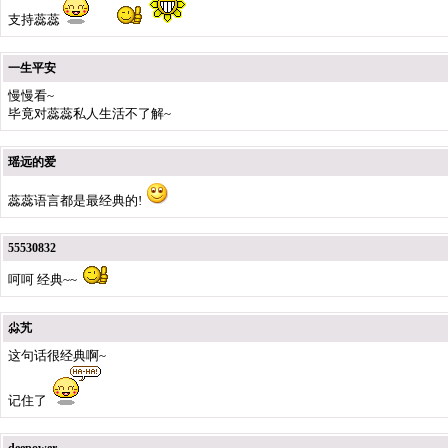
支持蕊蕊
一生平安
慢慢看~
毕竟对蕊蕊私人生活不了解~
瑶远的爱
蕊蕊语言都是最经典的!
55530832
呵呵 经典~~
尛艽
这句话很经典啊~
记住了