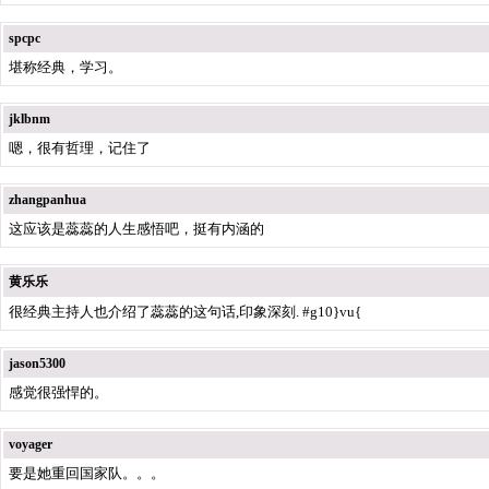
spcpc
堪称经典，学习。
jklbnm
嗯，很有哲理，记住了
zhangpanhua
这应该是蕊蕊的人生感悟吧，挺有内涵的
黄乐乐
很经典主持人也介绍了蕊蕊的这句话,印象深刻. #g10}vu{
jason5300
感觉很强悍的。
voyager
要是她重回国家队。。。