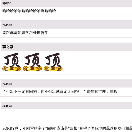
spcpc
哈哈哈哈哈哈哈哈哈哈啊哈哈哈
reason
要跟蕊蕊姐姐学习处世哲学
蕊之恋
reason
＂付出不一定有回抱，但不付出就肯定无回报．＂这句有哲理，哈哈
reason
SORRY啊，刚刚写错字了“回抱”应该是“回报”希望全国各地的蕊迷朋友们