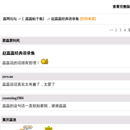
查看完整版本:
蕊网论坛
->
〖蕊蕊帖子集〗
->
赵蕊蕊经典语录集
[打印本页]
<<
2
3
4
5
爱蕊爱到死
赵蕊蕊经典语录集
蕊蕊说的话很有哲理！
zrrwan
蕊蕊说话真实太有趣了，太爱了
yuanning1984
蕊蕊的这句话一直鼓励着我，谢谢蕊蕊
重庆蕊迷