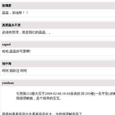
玻璃爱
蕊蕊，加油呀！！
真爱蕊永不变
必须有哲理，那是我们的蕊蕊。。
sagnol
哈哈,蕊蕊好可爱啊!
地中海
呵呵 我听过 呵呵
youduan
引用第212楼大宝于2009-02-08 19:04发表的 回 205楼(一生平安) 的
我很理解她，是个很乖的宝宝。
蓉蓉姐看着蕊蕊出生看着蕊蕊长大，当然很理解蕊蕊了