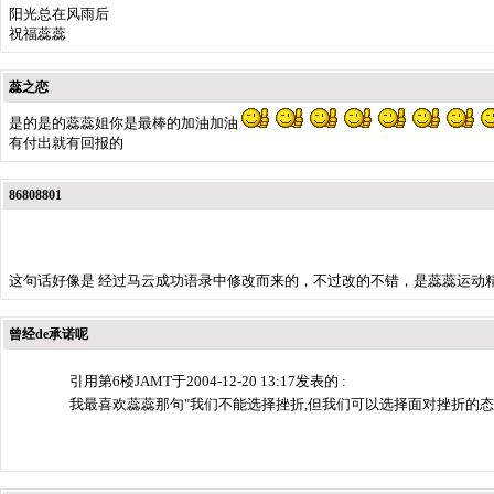
阳光总在风雨后
祝福蕊蕊
蕊之恋
是的是的蕊蕊姐你是最棒的加油加油
有付出就有回报的
86808801
这句话好像是 经过马云成功语录中修改而来的，不过改的不错，是蕊蕊运动
曾经de承诺呢
引用第6楼JAMT于2004-12-20 13:17发表的 :
我最喜欢蕊蕊那句"我们不能选择挫折,但我们可以选择面对挫折的态度"