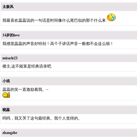
太极风
我最喜欢蕊蕊说的一句话是时间像什么尾巴似的那个什么来
14岁的love
我感觉蕊蕊的声音好特别！高个子讲话声音一般都不会这么细！
miracle23
楼主,这不能算是经典语录吧.
小戏
蕊蕊的笑一直激励着我。~
晓蕊
呜呜，我又哭了这句最经典。我个人觉得的。
zhangzhe