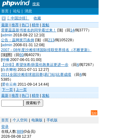
搜索
首页
|
论坛
|
消息
〖中国沙排〗
收藏
最新
|
推荐
|
热门
|
精华
|
发帖
需要蕊蕊新书签名的同学看过来！
[顶]（回
14
/阅3777）
[
admin
2018-08-22 12:10]
公告：蕊网奖罚条例
[顶]（回
213
/阅105228）
[
admin
2008-01-31 12:08]
2007－08年度沙滩排球国际排联世界排名（不断更新）
[顶][图]（回
60
/阅40279）
[
特懒
2007-06-01 01:00]
【沙排】希望张希/薛晨伦敦奥运更进一步
（回
4
/阅7267）
[
白衣卿相
2011-07-11 12:27]
2011全国沙滩排球巡回赛(易门站)比赛成绩
（回
4
/阅
5385）
[
爱在云南
2011-09-14 14:44]
下一页
|
上一页
最新
|
推荐
|
热门
|
精华
|
发帖
top
首页
|
个人空间
|
电脑版
|
手机版
登录
在线人数:
889
(0会员)
2026-08-08 12:37