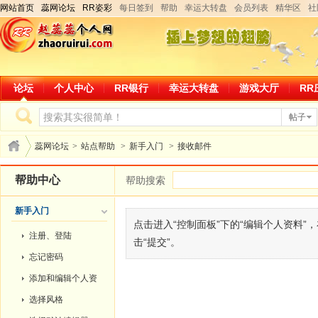
网站首页
蕊网论坛
RR姿彩
每日签到
帮助
幸运大转盘
会员列表
精华区
社
论坛
个人中心
RR银行
幸运大转盘
游戏大厅
RR
帖子
蕊网论坛
>
站点帮助
>
新手入门
>
接收邮件
帮助中心
帮助搜索
新手入门
点击进入“控制面板”下的“编辑个人资料”
注册、登陆
击“提交”。
忘记密码
添加和编辑个人资
料
选择风格